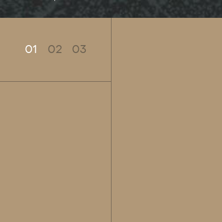
01
02
03